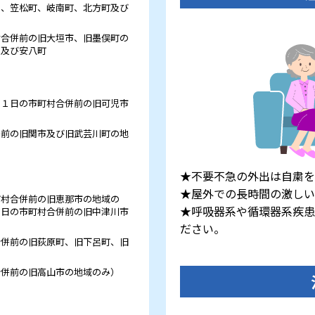
）、笠松町、岐南町、北方町及び
村合併前の旧大垣市、旧墨俣町の
、及び安八町
月１日の市町村合併前の旧可児市
併前の旧関市及び旧武芸川町の地
★
不要不急の外出は自粛を
★
屋外での長時間の激しい
町村合併前の旧恵那市の地域の
★
呼吸器系や循環器系疾患
３日の市町村合併前の旧中津川市
ださい。
合併前の旧荻原町、旧下呂町、旧
合併前の旧高山市の地域のみ）