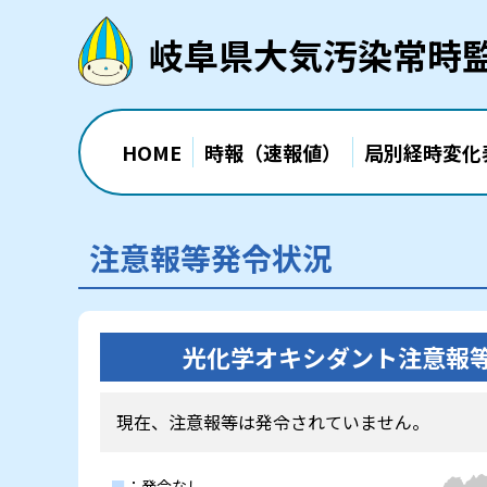
岐阜県大気汚染常時
HOME
時報（速報値）
局別経時変化
注意報等発令状況
光化学オキシダント注意報
現在、注意報等は発令されていません。
■
：発令なし