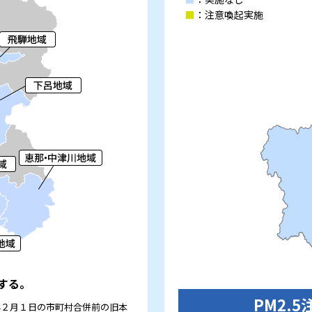
■
：注意喚起実施
する。
PM2.
年２月１日の市町村合併前の旧本