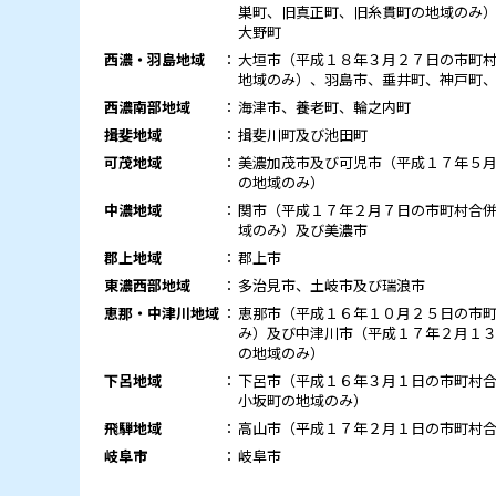
巣町、旧真正町、旧糸貫町の地域のみ
大野町
西濃・羽島地域
：
大垣市（平成１８年３月２７日の市町
地域のみ）、羽島市、垂井町、神戸町
西濃南部地域
：
海津市、養老町、輪之内町
揖斐地域
：
揖斐川町及び池田町
可茂地域
：
美濃加茂市及び可児市（平成１７年５
の地域のみ）
中濃地域
：
関市（平成１７年２月７日の市町村合
域のみ）及び美濃市
郡上地域
：
郡上市
東濃西部地域
：
多治見市、土岐市及び瑞浪市
恵那・中津川地域
：
恵那市（平成１６年１０月２５日の市
み）及び中津川市（平成１７年２月１
の地域のみ）
下呂地域
：
下呂市（平成１６年３月１日の市町村
小坂町の地域のみ）
飛騨地域
：
高山市（平成１７年２月１日の市町村
岐阜市
：
岐阜市