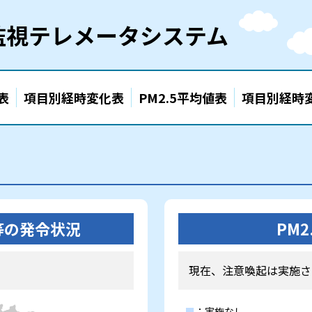
監視テレメータシステム
表
項目別経時変化表
PM2.5平均値表
項目別経時
等の発令状況
PM
現在、注意喚起は実施さ
■
：実施なし