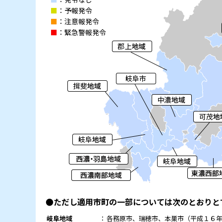
■
：予報発令
■
：注意報発令
■
：緊急警報発令
●
ただし適用市町の一部については次のとおりと
岐阜地域
：
各務原市、瑞穂市、本巣市（平成１６