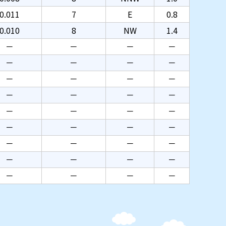
0.011
7
E
0.8
0.010
8
NW
1.4
－
－
－
－
－
－
－
－
－
－
－
－
－
－
－
－
－
－
－
－
－
－
－
－
－
－
－
－
－
－
－
－
－
－
－
－