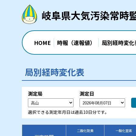
岐阜県大気汚染常時
HOME
時報（速報値）
局別経時変化
局別経時変化表
測定局
測定日
選択できる測定年月日は過去10日分です。
二酸化硫黄
一酸化窒素