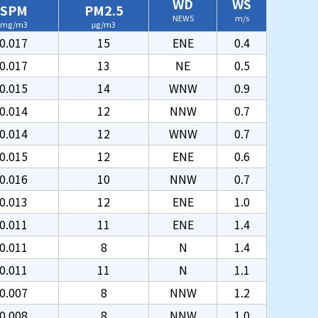
WD
WS
SPM
PM2.5
NEWS
m/s
mg/m3
μg/m3
0.017
15
ENE
0.4
0.017
13
NE
0.5
0.015
14
WNW
0.9
0.014
12
NNW
0.7
0.014
12
WNW
0.7
0.015
12
ENE
0.6
0.016
10
NNW
0.7
0.013
12
ENE
1.0
0.011
11
ENE
1.4
0.011
8
N
1.4
0.011
11
N
1.1
0.007
8
NNW
1.2
0.008
8
NNW
1.0