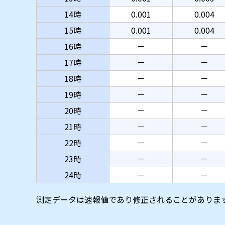
14時
0.001
0.004
15時
0.001
0.004
16時
－
－
17時
－
－
18時
－
－
19時
－
－
20時
－
－
21時
－
－
22時
－
－
23時
－
－
24時
－
－
測定データは速報値であり修正されることがありま