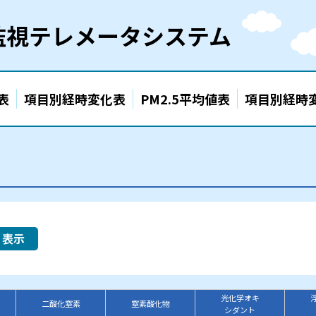
監視テレメータシステム
表
項目別経時変化表
PM2.5平均値表
項目別経時
表示
光化学オキ
二酸化窒素
窒素酸化物
シダント