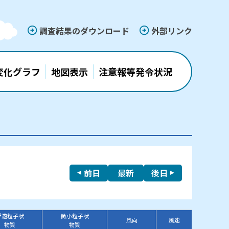
調査結果のダウンロード
外部リンク
変化グラフ
地図表示
注意報等発令状況
前日
最新
後日
浮遊粒子状
微小粒子状
風向
風速
物質
物質