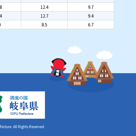
8
12.4
9.7
4
12.7
9.4
0
8.5
6.7
ecture. All Rights Reserved.