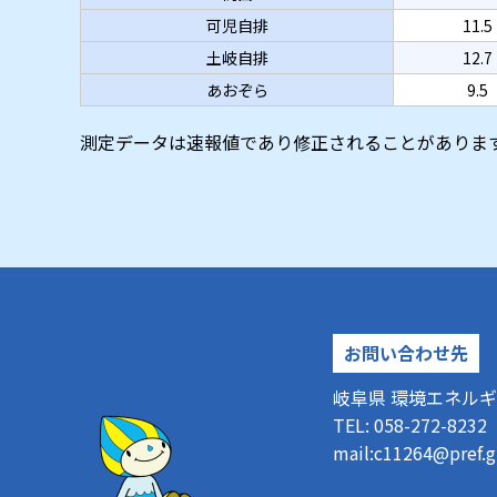
可児自排
11.5
土岐自排
12.7
あおぞら
9.5
測定データは速報値であり修正されることがありま
お問い合わせ先
岐阜県 環境エネルギ
TEL: 058-272-8
mail:
c11264@pref.gi