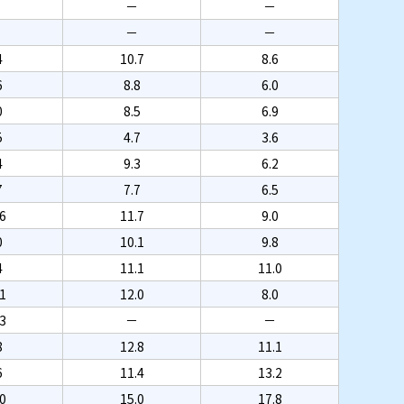
－
－
－
－
4
10.7
8.6
6
8.8
6.0
0
8.5
6.9
5
4.7
3.6
4
9.3
6.2
7
7.7
6.5
6
11.7
9.0
0
10.1
9.8
4
11.1
11.0
1
12.0
8.0
3
－
－
8
12.8
11.1
6
11.4
13.2
0
15.0
17.8