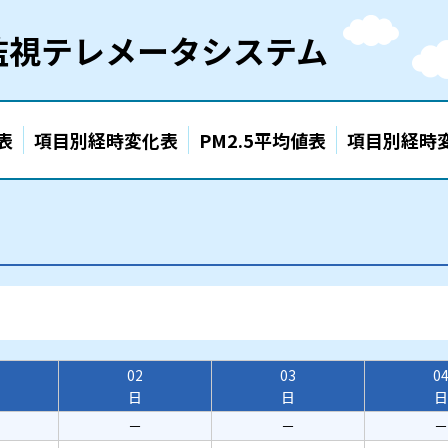
監視テレメータシステム
表
項目別経時変化表
PM2.5平均値表
項目別経時
02
03
0
日
日
日
－
－
－