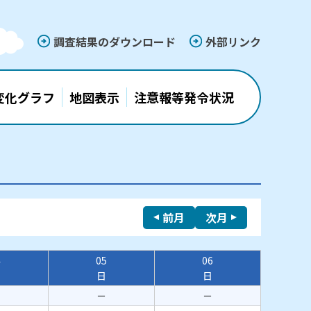
調査結果のダウンロード
外部リンク
変化グラフ
地図表示
注意報等発令状況
前月
次月
4
05
06
日
日
－
－