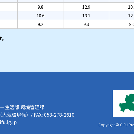
9.8
12.9
10.
10.6
13.1
12.
9.2
9.3
8.
す。
ー生活部 環境管理課
232（大気環境係）
/
FAX: 058-278-2610
fu.lg.jp
Copyright © GIFU Pref