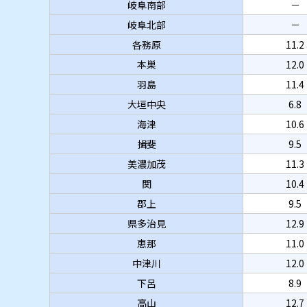
岐阜南部
－
岐阜北部
－
各務原
11.2
本巣
12.0
羽島
11.4
大垣中央
6.8
海津
10.6
揖斐
9.5
美濃加茂
11.3
関
10.4
郡上
9.5
県多治見
12.9
恵那
11.0
中津川
12.0
下呂
8.9
高山
12.7